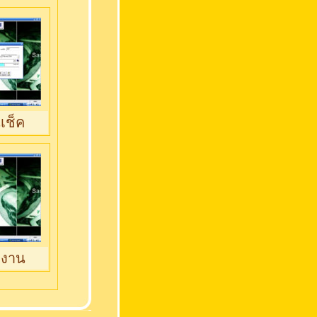
เช็ค
ยงาน